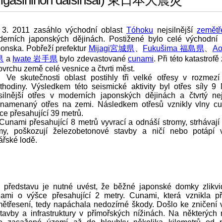
Higašinihon daišinsai) 東日本大震災
 3. 2011 zasáhlo východní oblast
Tóhoku
nejsilnější
zemětř
erních japonských dějinách. Postižené bylo celé východní 
onska. Pobřeží prefektur
Mijagi宮城県
、
Fukušima 福島県
、
Ao
県
a
Iwate 岩手県
bylo zdevastované
cunami
. Při této katastrofě
ovrchu země celé vesnice a čtvrti měst.
skutečnosti oblast postihly tři velké otřesy v rozmezí
rthodiny. Výsledkem této seismické aktivity byl otřes síly 9
silnější otřes v moderních japonských dějinách a čtvrtý nejs
namenaný otřes na zemi. Následkem otřesů vznikly vlny c
ce přesahující 39 metrů.
ami přesahující 8 metrů vyvrací a odnáší stromy, strhávají 
y, poškozují železobetonové stavby a ničí nebo potápí 
ářské lodě.
 představu je nutné uvést, že běžné japonské domky zlikvid
ami o výšce přesahující 2 metry. Cunami, která vznikla př
ětřesení, tedy napáchala nedozírné škody. Došlo ke zničení 
tavby a infrastruktury v přímořských nížinách. Na některých 