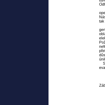
byl
Odh
Ih
ope
Nás
tak
Kr
gen
obl
ele
Pož
nef
pře
důs
úni
S n
eva
Záb