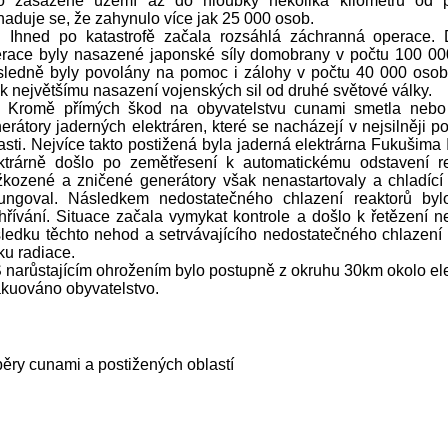
o zasažené území až do hloubky několika kilometrů od p
aduje se, že zahynulo více jak 25 000 osob.
ned po katastrofě začala rozsáhlá záchranná operace. 
race byly nasazené japonské síly domobrany v počtu 100 00
ledně byly povolány na pomoc i zálohy v počtu 40 000 osob
 k největšímu nasazení vojenských sil od druhé světové války.
omě přímých škod na obyvatelstvu cunami smetla nebo 
erátory jaderných elektráren, které se nacházejí v nejsilněji p
asti. Nejvíce takto postižená byla jaderná elektrárna Fukušima I
ktrárně došlo po zemětřesení k automatickému odstavení re
kozené a zničené generátory však nenastartovaly a chladící
ungoval. Následkem nedostatečného chlazení reaktorů bylo
hřívání. Situace začala vymykat kontrole a došlo k řetězení 
ledku těchto nehod a setrvávajícího nedostatečného chlazení 
ku radiace.
arůstajícím ohrožením bylo postupně z okruhu 30km okolo ele
kuováno obyvatelstvo.
ěry cunami a postižených oblastí