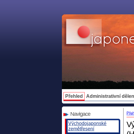
Přehled
Administrativní dělen
Navigace
Pře
Vý
Východojaponské
zemětřesení