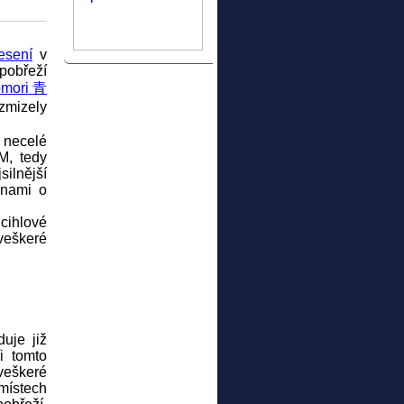
esení
v
pobřeží
mori 青
 zmizely
 necelé
 M, tedy
ilnější
unami o
cihlové
veškeré
uje již
i tomto
veškeré
místech