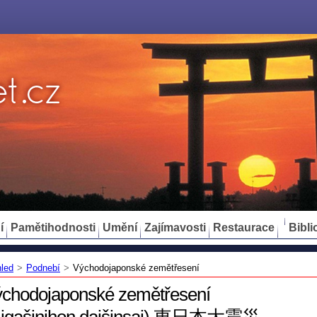
í
Pamětihodnosti
Umění
Zajímavosti
Restaurace
Bibli
hled
>
Podnebí
>
Východojaponské zemětřesení
chodojaponské zemětřesení