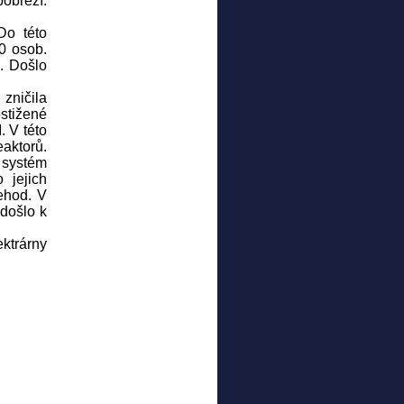
obřeží.
Do této
0 osob.
. Došlo
zničila
ostižené
. V této
aktorů.
 systém
 jejich
nehod. V
došlo k
ktrárny