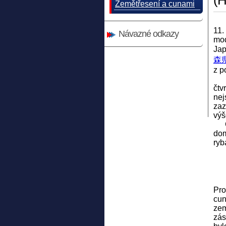
(
Zemětřesení a cunami
11.
Návazné odkazy
mod
Jap
森
z p
Ve 
čtv
nej
zaz
výš
Cun
dom
ryb
Pro
cun
zem
zás