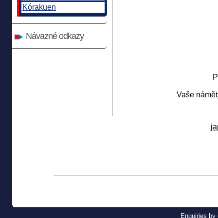
Kórakuen
Návazné odkazy
P
Vaše náměty
j
Enquiries by 