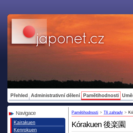
Přehled
Administrativní dělení
Pamětihodnosti
Umě
Navigace
Pamětihodnosti
>
Tři zahrady
>
Kó
Kairakuen
Kórakuen 後楽園
Kenrokuen