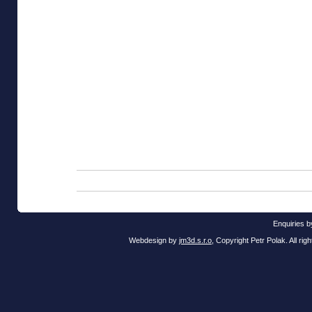
Enquiries b
Webdesign by
jm3d.s.r.o
, Copyright Petr Polak. All ri