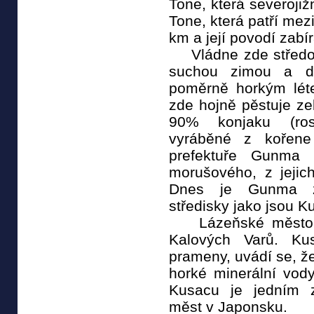
Tone, která severojiž
Tone, která patří mez
km a její povodí zab
Vládne zde středoz
suchou zimou a d
poměrně horkým lét
zde hojně pěstuje zel
90% konjaku (roso
vyráběné z kořene 
prefektuře Gunma 
morušového, z jejic
Dnes je Gunma z
středisky jako jsou K
Lázeňské město K
Kalových Varů. Ku
prameny, uvádí se, že
horké minerální vody
Kusacu je jedním z
měst v Japonsku.