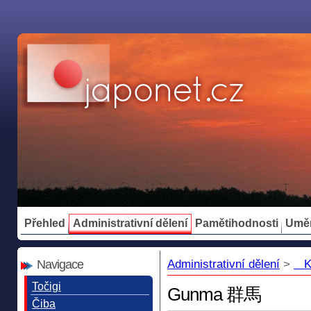
Přehled
Administrativní dělení
Pamětihodnosti
Umě
Navigace
Administrativní dělení
>
Ka
Točigi
Gunma 群馬
Čiba