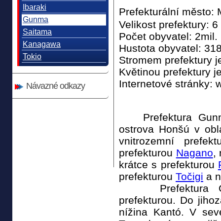
Ibaraki
Prefekturální město
Gunma
Velikost prefektury: 
Saitama
Počet obyvatel: 2mil.
Kanagawa
Hustota obyvatel: 318
Tokio
Stromem prefektury j
Květinou prefektury 
Internetové stránky:
Návazné odkazy
Prefektura Gunma 
ostrova Honšú v obl
vnitrozemní prefek
prefekturou
Nagano
,
krátce s prefekturou
prefekturou
Točigi
a n
Prefektura Gun
prefekturou. Do jiho
nížina Kantó. V sev