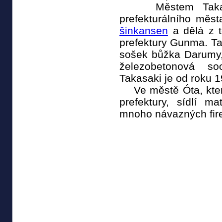
Městem Takasaki
prefekturálního měst
šinkansen
a dělá z 
prefektury Gunma. Ta
sošek bůžka Darumy,
železobetonová s
Takasaki je od roku 
Ve městě Óta, které
prefektury, sídlí m
mnoho návazných fir